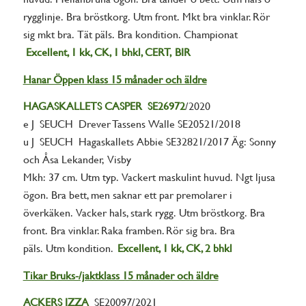
rygglinje. Bra bröstkorg. Utm front. Mkt bra vinklar. Rör
sig mkt bra. Tät päls. Bra kondition. Championat
Excellent
, 1 kk, CK, 1 bhkl, CERT, BIR
Hanar Öppen klass 15 månader och äldre
HAGASKALLETS CASPER SE26972
/2020
e J SEUCH Drever Tassens Walle SE20521/2018
u J SEUCH Hagaskallets Abbie SE32821/2017 Äg: Sonny
och Åsa Lekander, Visby
Mkh: 37 cm. Utm typ. Vackert maskulint huvud. Ngt ljusa
ögon. Bra bett, men saknar ett par premolarer i
överkäken. Vacker hals, stark rygg. Utm bröstkorg. Bra
front. Bra vinklar. Raka framben. Rör sig bra. Bra
päls. Utm kondition.
Excellent, 1 kk, CK, 2 bhkl
Tikar Bruks-/jaktklass 15 månader och äldre
ACKERS
IZZA
SE20097/2021