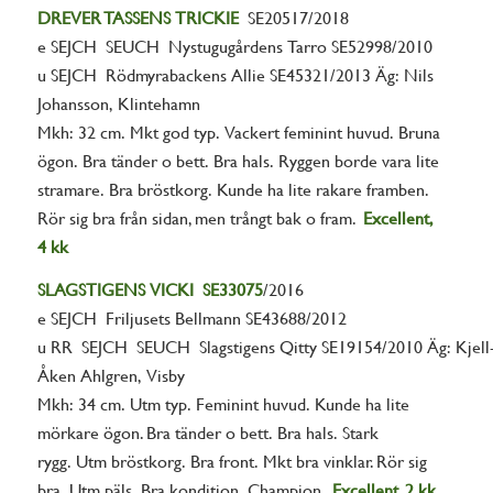
DREVER TASSENS TRICKIE
SE20517/2018
e SEJCH SEUCH Nystugugårdens Tarro SE52998/2010
u SEJCH Rödmyrabackens Allie SE45321/2013 Äg: Nils
Johansson, Klintehamn
Mkh: 32 cm. Mkt god typ. Vackert feminint huvud. Bruna
ögon. Bra tänder o bett. Bra hals. Ryggen borde vara lite
stramare. Bra bröstkorg. Kunde ha lite rakare framben.
Rör sig bra från sidan, men trångt bak o fram.
Excellent,
4 kk
SLAGSTIGENS VICKI SE33075
/2016
e SEJCH Friljusets Bellmann SE43688/2012
u RR SEJCH SEUCH Slagstigens Qitty SE19154/2010 Äg: Kjell
Åken Ahlgren, Visby
Mkh: 34 cm. Utm typ. Feminint huvud. Kunde ha lite
mörkare ögon. Bra tänder o bett. Bra hals. Stark
rygg. Utm bröstkorg. Bra front. Mkt bra vinklar. Rör sig
bra. Utm päls. Bra kondition. Champion.
Excellent, 2 kk,