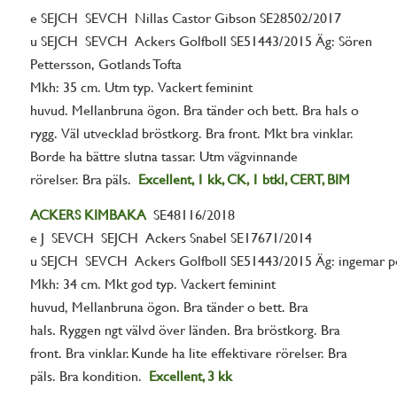
e SEJCH SEVCH Nillas Castor Gibson SE28502/2017
u SEJCH SEVCH Ackers Golfboll SE51443/2015 Äg: Sören
Pettersson, Gotlands Tofta
Mkh: 35 cm. Utm typ. Vackert feminint
huvud. Mellanbruna ögon. Bra tänder och bett. Bra hals o
rygg. Väl utvecklad bröstkorg. Bra front. Mkt bra vinklar.
Borde ha bättre slutna tassar. Utm vägvinnande
rörelser. Bra päls.
Excellent, 1 kk, CK, 1 btkl, CERT, BIM
ACKERS
KIMBAKA
SE48116/2018
e J SEVCH SEJCH Ackers Snabel SE17671/2014
u SEJCH SEVCH Ackers Golfboll SE51443/2015 Äg: ingemar pe
Mkh: 34 cm. Mkt god typ. Vackert feminint
huvud, Mellanbruna ögon. Bra tänder o bett. Bra
hals. Ryggen ngt välvd över länden. Bra bröstkorg. Bra
front. Bra vinklar. Kunde ha lite effektivare rörelser. Bra
päls. Bra kondition.
Excellent, 3 kk