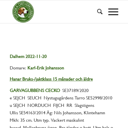
Dalhem 2022-11-20
Domare:
Karl-Erik Johansson
Hanar Bruks-/jaktklass 15 månader och äldre
GARVAGUBBENS
CECKO
SE37189/2020
e SEJCH SEUCH Nystugugårdens Tarro SE52998/2010
u SEJCH NORDUCH FIJCH RR Slagstigens
Ullis SE54163/2014 Äg: Nils Johansson, Klintehamn
Mkh: 35 cm. Utm typ. Vackert maskulint
huvud. Mellanbruna ögon. Bra tänder o bett. Utm hals o