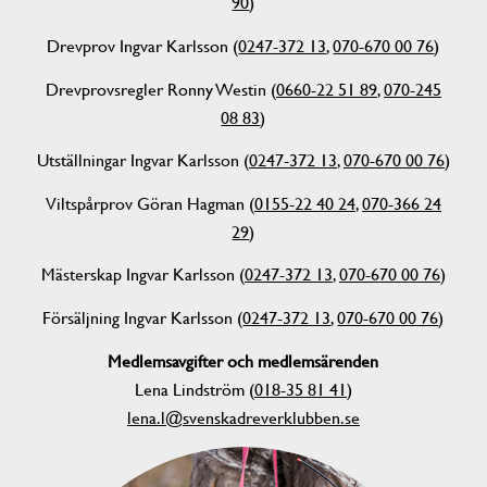
90
)
Drevprov Ingvar Karlsson (
0247-372 13
,
070-670 00 76
)
Drevprovsregler Ronny Westin (
0660-22 51 89
,
070-245
08 83
)
Utställningar Ingvar Karlsson (
0247-372 13
,
070-670 00 76
)
Viltspårprov Göran Hagman (
0155-22 40 24
,
070-366 24
29
)
Mästerskap Ingvar Karlsson (
0247-372 13
,
070-670 00 76
)
Försäljning Ingvar Karlsson (
0247-372 13
,
070-670 00 76
)
Medlemsavgifter och medlemsärenden
Lena Lindström (
018-35 81 41
)
lena.l@svenskadreverklubben.se