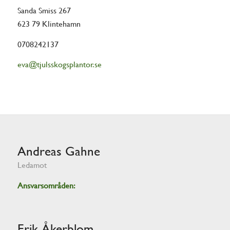
Sanda Smiss 267
623 79 Klintehamn
0708242137
eva@tjulsskogsplantor.se
Andreas Gahne
Ledamot
Ansvarsområden:
Erik Åkerblom