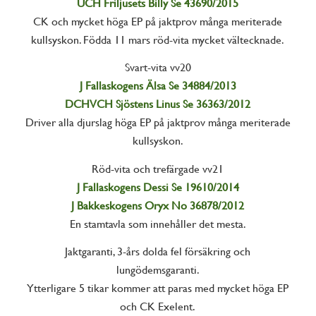
UCH Friljusets Billy Se 43690/2015
CK och mycket höga EP på jaktprov många meriterade
kullsyskon. Födda 11 mars röd-vita mycket vältecknade.
Svart-vita vv20
J Fallaskogens Älsa Se 34884/2013
DCHVCH Sjöstens Linus Se 36363/2012
Driver alla djurslag höga EP på jaktprov många meriterade
kullsyskon.
Röd-vita och trefärgade vv21
J Fallaskogens Dessi Se 19610/2014
J Bakkeskogens Oryx No 36878/2012
En stamtavla som innehåller det mesta.
Jaktgaranti, 3-års dolda fel försäkring och
lungödemsgaranti.
Ytterligare 5 tikar kommer att paras med mycket höga EP
och CK Exelent.