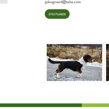
jjskogsvard@telia.com
0703764808