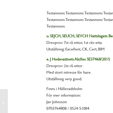
Testannons Testannons Testannons Test
Testannons Testannons Testannons Testa
Testannons
u. SEJCH, SEUCH, SEVCH Nattslagets Be
Drevprov: 7st rå-ettor, 1st räv-etta
Utställning: Excellent, CK, Cert, BIM
e. J Hedevattnets Akilles SE37468/2015
Drevprov: 2st rå-ettor
Med stort intresse för hare.
Utställning very good.
Finns i Hällevadsholm
För mer information:
Jan Johnsson
Hello world!
0703764808 / 0524-51084